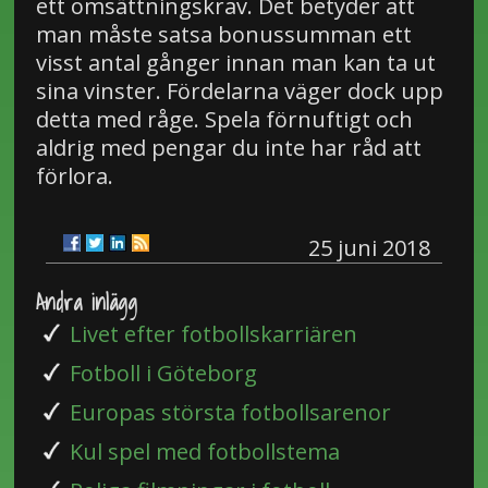
ett omsättningskrav. Det betyder att
man måste satsa bonussumman ett
visst antal gånger innan man kan ta ut
sina vinster. Fördelarna väger dock upp
detta med råge. Spela förnuftigt och
aldrig med pengar du inte har råd att
förlora.
25 juni 2018
Andra inlägg
Livet efter fotbollskarriären
Fotboll i Göteborg
Europas största fotbollsarenor
Kul spel med fotbollstema