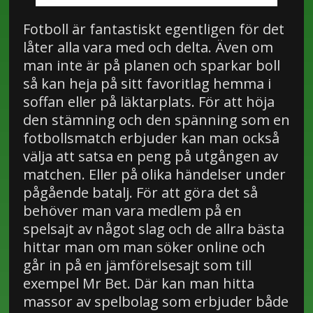
Fotboll är fantastiskt egentligen för det
låter alla vara med och delta. Även om
man inte är på planen och sparkar boll
så kan heja på sitt favoritlag hemma i
soffan eller på läktarplats. För att höja
den stämning och den spänning som en
fotbollsmatch erbjuder kan man också
välja att satsa en peng på utgången av
matchen. Eller på olika händelser under
pågående batalj. För att göra det så
behöver man vara medlem på en
spelsajt av något slag och de allra bästa
hittar man om man söker online och
går in på en jämförelsesajt som till
exempel Mr Bet. Där kan man hitta
massor av spelbolag som erbjuder både